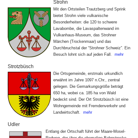
Strohn
Mit den Ortsteilen Trautzberg und Sprink
bietet Strohn viele vulkanische
Besonderheiten: die 120 to schwere
Lavabombe, die Lavaspaltenwand im
Vulkanhaus-Museum, das Strohner
Märchen (Trockenmaar) und das
Durchbruchstal der “Strohner Schweiz”. Ein
Besuch lohnt sich auf jeden Fall.
mehr
Strotzbüsch
Die Ortsgemeinde, erstmals urkundlich
erwähnt im Jahre 1097 n.Chr., zentral
gelegen. Die Gemarkungsgröße beträgt
650 ha, wobei ca. 185 ha von Wald
bedeckt sind. Der Ort Strotzbüsch ist eine
Wohngemeinde mit Fremdenverkehr und
Landwirtschaft.
mehr
Udler
Entlang der Ortschaft führt der Maare-Mosel-
Radweg, der über die ehemalige Bahnstrecke