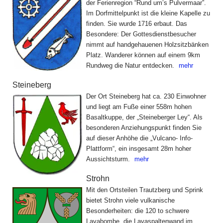
der Ferienregion “Rund um’s Pulvermaar”.
Im Dorfmittelpunkt ist die kleine Kapelle zu
finden. Sie wurde 1716 erbaut. Das
Besondere: Der Gottesdienstbesucher
nimmt auf handgehauenen Holzsitzbänken
Platz. Wanderer können auf einem 9km
Rundweg die Natur entdecken.
mehr
Steineberg
Der Ort Steineberg hat ca. 230 Einwohner
und liegt am Fuße einer 558m hohen
Basaltkuppe, der „Steineberger Ley“. Als
besonderen Anziehungspunkt finden Sie
auf dieser Anhöhe die „Vulcano- Info-
Plattform“, ein insgesamt 28m hoher
Aussichtsturm.
mehr
Strohn
Mit den Ortsteilen Trautzberg und Sprink
bietet Strohn viele vulkanische
Besonderheiten: die 120 to schwere
Lavabombe, die Lavaspaltenwand im