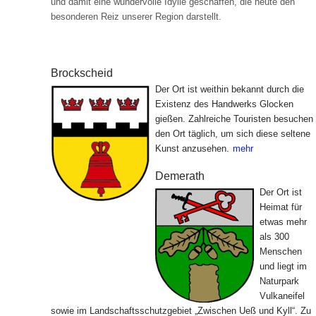
und damit eine wundervolle Idylle geschaffen, die heute den
besonderen Reiz unserer Region darstellt.
Die Gemeinden der Ferienregion
Brockscheid
Der Ort ist weithin bekannt durch die
Existenz des Handwerks Glocken
gießen. Zahlreiche Touristen besuchen
den Ort täglich, um sich diese seltene
Kunst anzusehen.
mehr
Demerath
Der Ort ist
Heimat für
etwas mehr
als 300
Menschen
und liegt im
Naturpark
Vulkaneifel
sowie im Landschaftsschutzgebiet „Zwischen Ueß und Kyll“. Zu