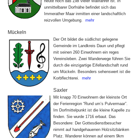
heute noch das Ziel vieler Wallfahrer ist. In
unmittelbarer Dorfnähe befindet sich das
Immerather Maar inmitten einer landschaftlich
reizvollen Umgebung.
mehr
Mückeln
Der Ort bildet die südlichst gelegene
Gemeinde im Landkreis Daun und pflegt
mit seinen 260 Einwohnern ein reges
Vereinsleben. Zwei Wanderwege führen Sie
durch die einzigartige Eifellandschaft rund
um Mückeln. Besonders sehenswert ist die
Korbflechterei.
mehr
Saxler
Mit knapp 70 Einwohnern der kleinste Ort
der Ferienregion “Rund um’s Pulvermaar”.
Im Dorfmittelpunkt ist die kleine Kapelle zu
finden. Sie wurde 1716 erbaut. Das
Besondere: Der Gottesdienstbesucher
nimmt auf handgehauenen Holzsitzbänken
Platz. Wanderer können auf einem 9km