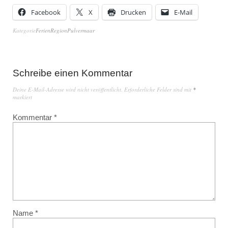
Facebook
X
Drucken
E-Mail
Kategorie
FerienRegionPulvermaar
Schreibe einen Kommentar
Deine E-Mail-Adresse wird nicht veröffentlicht.
Erforderliche Felder sind mit
*
markiert
Kommentar
*
Name
*