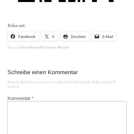
Teilen mit:
Facebook
X
Drucken
E-Mail
Kategorie
FerienRegionPulvermaar
,
Wandern
Schreibe einen Kommentar
Deine E-Mail-Adresse wird nicht veröffentlicht.
Erforderliche Felder sind mit
*
markiert
Kommentar
*