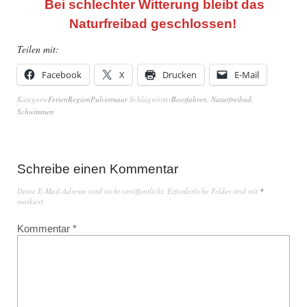
Bei schlechter Witterung bleibt das
Naturfreibad geschlossen!
Teilen mit:
Facebook
X
Drucken
E-Mail
Kategorie
FerienRegionPulvermaar
Schlagwörter
Bootfahren
,
Naturfreibad
,
Schwimmen
Schreibe einen Kommentar
Deine E-Mail-Adresse wird nicht veröffentlicht.
Erforderliche Felder sind mit
*
markiert
Kommentar
*