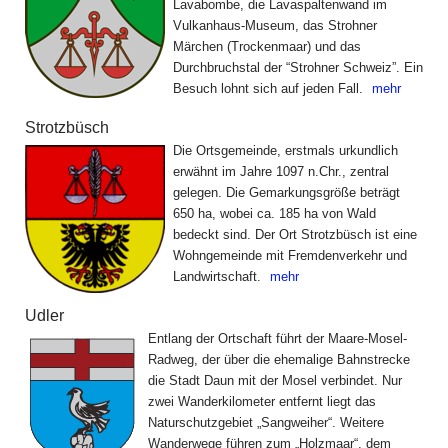
Lavabombe, die Lavaspaltenwand im
Vulkanhaus-Museum, das Strohner
Märchen (Trockenmaar) und das
Durchbruchstal der “Strohner Schweiz”. Ein
Besuch lohnt sich auf jeden Fall.
mehr
Strotzbüsch
Die Ortsgemeinde, erstmals urkundlich
erwähnt im Jahre 1097 n.Chr., zentral
gelegen. Die Gemarkungsgröße beträgt
650 ha, wobei ca. 185 ha von Wald
bedeckt sind. Der Ort Strotzbüsch ist eine
Wohngemeinde mit Fremdenverkehr und
Landwirtschaft.
mehr
Udler
Entlang der Ortschaft führt der Maare-Mosel-
Radweg, der über die ehemalige Bahnstrecke
die Stadt Daun mit der Mosel verbindet. Nur
zwei Wanderkilometer entfernt liegt das
Naturschutz­gebiet „Sangweiher“. Weitere
Wanderwege führen zum „Holzmaar“, dem