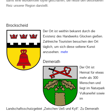
damit eine wundervolle Idylle geschaffen, die heute den besonderen
Reiz unserer Region darstellt.
Die Gemeinden der Ferienregion
Brockscheid
Der Ort ist weithin bekannt durch die
Existenz des Handwerks Glocken gießen.
Zahlreiche Touristen besuchen den Ort
täglich, um sich diese seltene Kunst
anzusehen.
mehr
Demerath
Der Ort ist
Heimat für etwas
mehr als 300
Menschen und
liegt im Naturpark
Vulkaneifel sowie
im
Landschaftsschutzgebiet „Zwischen Ueß und Kyll“. Zu Demerath