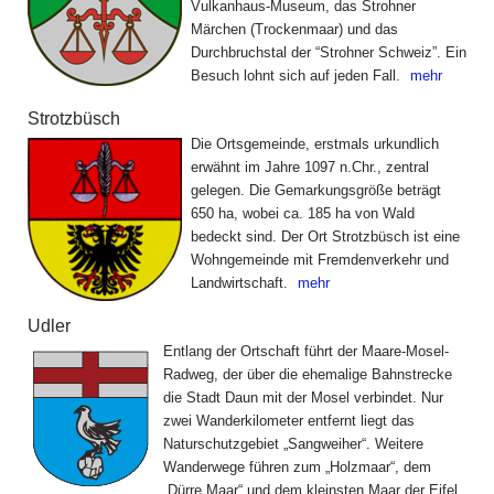
Vulkanhaus-Museum, das Strohner
Märchen (Trockenmaar) und das
Durchbruchstal der “Strohner Schweiz”. Ein
Besuch lohnt sich auf jeden Fall.
mehr
Strotzbüsch
Die Ortsgemeinde, erstmals urkundlich
erwähnt im Jahre 1097 n.Chr., zentral
gelegen. Die Gemarkungsgröße beträgt
650 ha, wobei ca. 185 ha von Wald
bedeckt sind. Der Ort Strotzbüsch ist eine
Wohngemeinde mit Fremdenverkehr und
Landwirtschaft.
mehr
Udler
Entlang der Ortschaft führt der Maare-Mosel-
Radweg, der über die ehemalige Bahnstrecke
die Stadt Daun mit der Mosel verbindet. Nur
zwei Wanderkilometer entfernt liegt das
Naturschutz­gebiet „Sangweiher“. Weitere
Wanderwege führen zum „Holzmaar“, dem
„Dürre Maar“ und dem kleinsten Maar der Eifel,