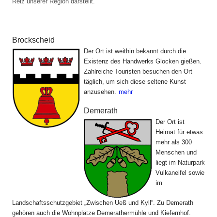
Reiz unserer Region darstellt.
Die Gemeinden der Ferienregion
Brockscheid
Der Ort ist weithin bekannt durch die
Existenz des Handwerks Glocken gießen.
Zahlreiche Touristen besuchen den Ort
täglich, um sich diese seltene Kunst
anzusehen.
mehr
Demerath
Der Ort ist
Heimat für etwas
mehr als 300
Menschen und
liegt im Naturpark
Vulkaneifel sowie
im
Landschaftsschutzgebiet „Zwischen Ueß und Kyll“. Zu Demerath
gehören auch die Wohnplätze Demerathermühle und Kiefernhof.